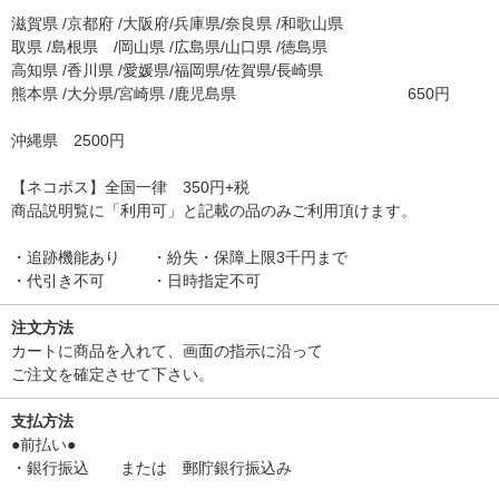
滋賀県 /京都府 /大阪府/兵庫県/奈良県 /和歌山県
取県 /島根県 /岡山県 /広島県/山口県 /徳島県
高知県 /香川県 /愛媛県/福岡県/佐賀県/長崎県
熊本県 /大分県/宮崎県 /鹿児島県 650円
沖縄県 2500円
【ネコポス】全国一律 350円+税
商品説明覧に「利用可」と記載の品のみご利用頂けます。
・追跡機能あり ・紛失・保障上限3千円まで
・代引き不可 ・日時指定不可
注文方法
カートに商品を入れて、画面の指示に沿って
ご注文を確定させて下さい。
支払方法
●前払い●
・銀行振込 または 郵貯銀行振込み