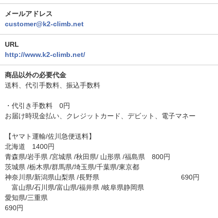
メールアドレス
customer@k2-climb.net
URL
http://www.k2-climb.net/
商品以外の必要代金
送料、代引手数料、振込手数料
・代引き手数料 0円
お届け時現金払い、クレジットカード、デビット、電子マネー
【ヤマト運輸/佐川急便送料】
北海道 1400円
青森県/岩手県 /宮城県 /秋田県/ 山形県 /福島県 800円
茨城県 /栃木県/群馬県/埼玉県/千葉県/東京都
神奈川県/新潟県山梨県 /長野県 690円
富山県/石川県/富山県/福井県 /岐阜県静岡県
愛知県/三重県
690円